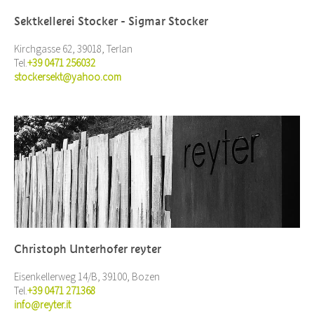
Sektkellerei Stocker - Sigmar Stocker
Kirchgasse 62, 39018, Terlan
Tel.
+39 0471 256032
stockersekt@yahoo.com
Christoph Unterhofer reyter
Eisenkellerweg 14/B, 39100, Bozen
Tel.
+39 0471 271368
info@reyter.it