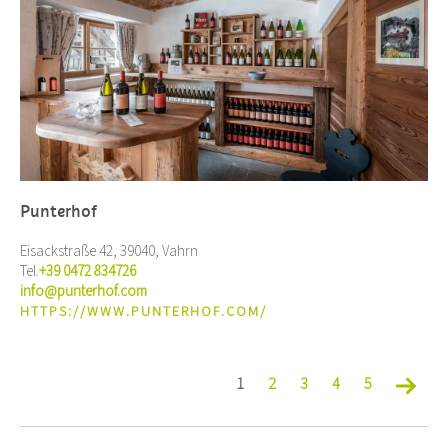
Punterhof
Eisackstraße 42, 39040, Vahrn
Tel.
+39 0472 834726
info@punterhof.com
HTTPS://WWW.PUNTERHOF.COM/
1
2
3
4
5