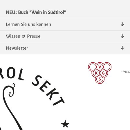
NEU: Buch "Wein in Südtirol"
Lernen Sie uns kennen
Über uns
Wissen & Presse
Kontakt
Pressemitteilungen
Newsletter
Intranet
Publikationen
Südtiroler Qualitätsprodukte
Foto & Video
Anmelden
ANMELDEN