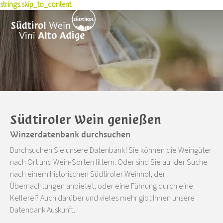
strings.skip_to_content
Geschichte
Erlebnisse
Weinproduzenten
Rotweinsorten
Nachhaltigkeit
Wein kaufen
Wissen & Presse
Wein erleben
Terroir
Pioniere
Weinkulturpreis
Winetales
News
Rezepte
Auszeichnungen
Pressemitteilungen
Veranstaltungen
Weinkarten-Toolbox
Kurse & Seminare
Jahrgänge
Skyalps
Publikationen
Südtiroler Wein genießen
Foto & Video
Winzerdatenbank durchsuchen
Jobs
Durchsuchen Sie unsere Datenbank! Sie können die Weingüter
Über uns
nach Ort und Wein-Sorten filtern. Oder sind Sie auf der Suche
nach einem historischen Südtiroler Weinhof, der
Übernachtungen anbietet, oder eine Führung durch eine
Kellerei? Auch darüber und vieles mehr gibt Ihnen unsere
Datenbank Auskunft.