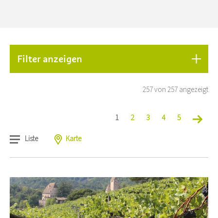
Filter anzeigen
257 von 257 angezeigt
1
2
3
4
5
Liste
Karte