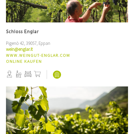
Schloss Englar
Pigenò 42, 39057, Eppan
wein@englar.it
WWW.WEINGUT-ENGLAR.COM
ONLINE KAUFEN