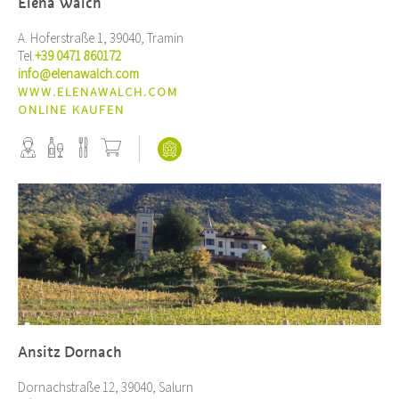
Elena Walch
A. Hoferstraße 1, 39040, Tramin
Tel.
+39 0471 860172
info@elenawalch.com
WWW.ELENAWALCH.COM
ONLINE KAUFEN
Ansitz Dornach
Dornachstraße 12, 39040, Salurn