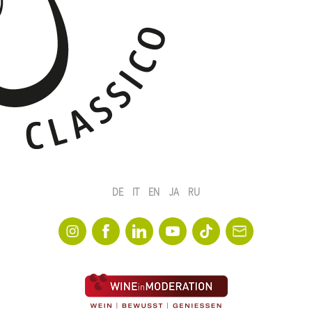
DE
IT
EN
JA
RU