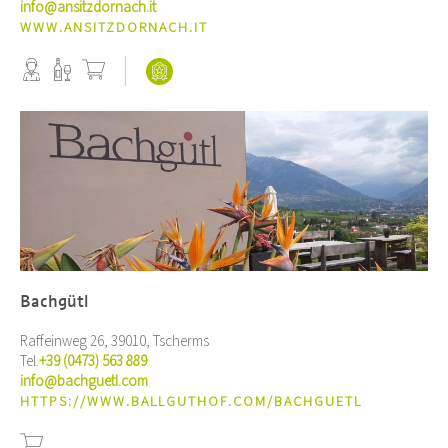
info@ansitzdornach.it
WWW.ANSITZDORNACH.IT
Bachgütl
Raffeinweg 26, 39010, Tscherms
Tel.
+39 (0473) 563 889
info@bachguetl.com
HTTPS://WWW.BALLGUTHOF.COM/BACHGUETL