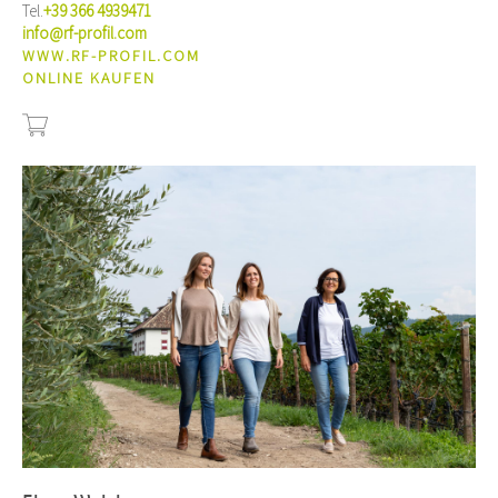
Tel.
+39 366 4939471
info@rf-profil.com
WWW.RF-PROFIL.COM
ONLINE KAUFEN