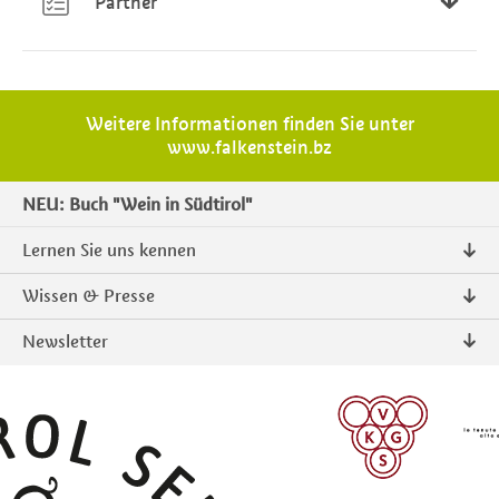
Partner
DE GRAZIA IMPORTS
L.L.C..
Overseas CO.
Weitere Informationen finden Sie unter
LTD. Vinarte
www.falkenstein.bz
NEU: Buch "Wein in Südtirol"
Lernen Sie uns kennen
Über uns
Wissen & Presse
Kontakt
Pressemitteilungen
Newsletter
Intranet
Publikationen
Südtiroler Qualitätsprodukte
Foto & Video
Anmelden
ANMELDEN