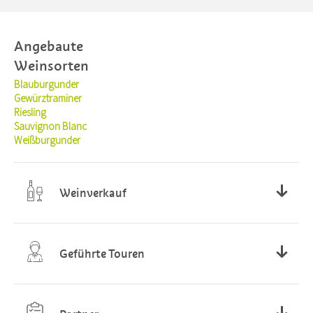
Angebaute
Weinsorten
Blauburgunder
Gewürztraminer
Riesling
Sauvignon Blanc
Weißburgunder
Weinverkauf
Montag - Freitag 08.00 - 12.00 Uhr
Nachmittags und am Samstag Vormittag auf Anfrage
Geführte Touren
Auf Anfrage