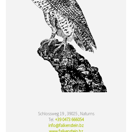
Schlossweg 19 , 39025 , Naturns
Tel.
+39 0473 666054
info@falkenstein.bz
www.falkenstein.bz