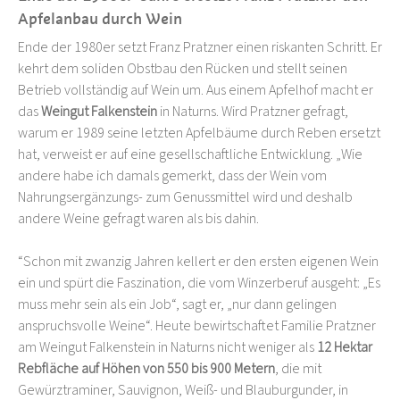
Apfelanbau durch Wein
Ende der 1980er setzt Franz Pratzner einen riskanten Schritt. Er
kehrt dem soliden Obstbau den Rücken und stellt seinen
Betrieb vollständig auf Wein um. Aus einem Apfelhof macht er
das
Weingut Falkenstein
in Naturns. Wird Pratzner gefragt,
warum er 1989 seine letzten Apfelbäume durch Reben ersetzt
hat, verweist er auf eine gesellschaftliche Entwicklung. „Wie
andere habe ich damals gemerkt, dass der Wein vom
Nahrungsergänzungs- zum Genussmittel wird und deshalb
andere Weine gefragt waren als bis dahin.
“Schon mit zwanzig Jahren kellert er den ersten eigenen Wein
ein und spürt die Faszination, die vom Winzerberuf ausgeht: „Es
muss mehr sein als ein Job“, sagt er, „nur dann gelingen
anspruchsvolle Weine“. Heute bewirtschaftet Familie Pratzner
am Weingut Falkenstein in Naturns nicht weniger als
12 Hektar
Rebfläche auf Höhen von 550 bis 900 Metern
, die mit
Gewürztraminer, Sauvignon, Weiß- und Blauburgunder, in