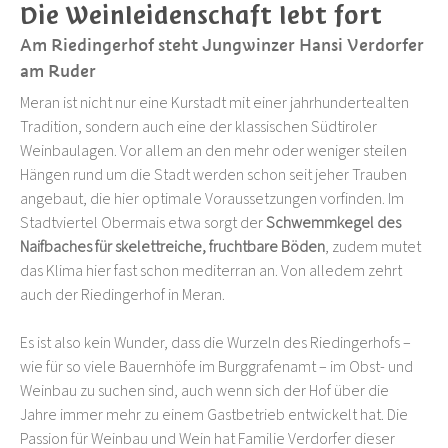
Die Weinleidenschaft lebt fort
Am Riedingerhof steht Jungwinzer Hansi Verdorfer
am Ruder
Meran ist nicht nur eine Kurstadt mit einer jahrhundertealten
Tradition, sondern auch eine der klassischen Südtiroler
Weinbaulagen. Vor allem an den mehr oder weniger steilen
Hängen rund um die Stadt werden schon seit jeher Trauben
angebaut, die hier optimale Voraussetzungen vorfinden. Im
Stadtviertel Obermais etwa sorgt der
Schwemmkegel des
Naifbaches für skelettreiche, fruchtbare Böden
, zudem mutet
das Klima hier fast schon mediterran an. Von alledem zehrt
auch der Riedingerhof in Meran.
Es ist also kein Wunder, dass die Wurzeln des Riedingerhofs –
wie für so viele Bauernhöfe im Burggrafenamt – im Obst- und
Weinbau zu suchen sind, auch wenn sich der Hof über die
Jahre immer mehr zu einem Gastbetrieb entwickelt hat. Die
Passion für Weinbau und Wein hat Familie Verdorfer dieser