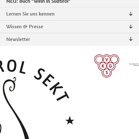
NEU: Buch "Wein in Südtirol"
Lernen Sie uns kennen
Über uns
Wissen & Presse
Kontakt
Pressemitteilungen
Newsletter
Intranet
Publikationen
Südtiroler Qualitätsprodukte
Foto & Video
Anmelden
ANMELDEN