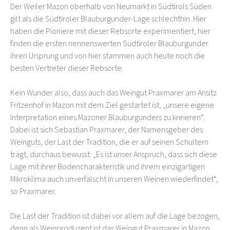
Der Weiler Mazon oberhalb von Neumarkt in Südtirols Süden
gilt als die Südtiroler Blauburgunder-Lage schlechthin. Hier
haben die Pioniere mit dieser Rebsorte experimentiert, hier
finden die ersten nennenswerten Südtiroler Blauburgunder
ihren Ursprung und von hier stammen auch heute noch die
besten Vertreter dieser Rebsorte.
Kein Wunder also, dass auch das Weingut Praxmarer am Ansitz
Fritzenhof in Mazon mit dem Ziel gestartet ist, „unsere eigene
Interpretation eines Mazoner Blauburgunders zu kreieren“.
Dabei ist sich Sebastian Praxmarer, der Namensgeber des
Weinguts, der Last der Tradition, die er auf seinen Schultern
trägt, durchaus bewusst: „Es ist unser Anspruch, dass sich diese
Lage mit ihrer Bodencharakteristik und ihrem einzigartigen
Mikroklima auch unverfälscht in unseren Weinen wiederfindet“,
so Praxmarer.
Die Last der Tradition ist dabei vor allem auf die Lage bezogen,
denn als Weinproduzent ist das Weingut Praxmarer in Mazon