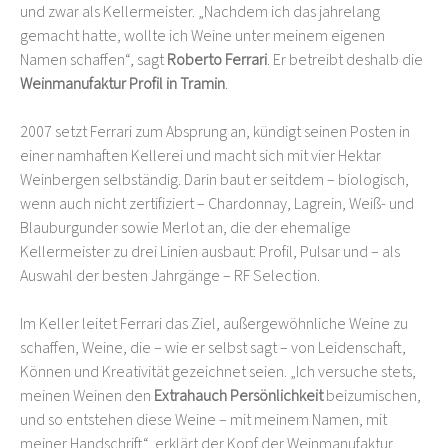
und zwar als Kellermeister. „Nachdem ich das jahrelang
gemacht hatte, wollte ich Weine unter meinem eigenen
Namen schaffen“, sagt
Roberto Ferrari
. Er betreibt deshalb die
Weinmanufaktur Profil in Tramin
.
2007 setzt Ferrari zum Absprung an, kündigt seinen Posten in
einer namhaften Kellerei und macht sich mit vier Hektar
Weinbergen selbständig. Darin baut er seitdem – biologisch,
wenn auch nicht zertifiziert – Chardonnay, Lagrein, Weiß- und
Blauburgunder sowie Merlot an, die der ehemalige
Kellermeister zu drei Linien ausbaut: Profil, Pulsar und – als
Auswahl der besten Jahrgänge – RF Selection.
Im Keller leitet Ferrari das Ziel, außergewöhnliche Weine zu
schaffen, Weine, die – wie er selbst sagt – von Leidenschaft,
Können und Kreativität gezeichnet seien. „Ich versuche stets,
meinen Weinen den
Extrahauch Persönlichkeit
beizumischen,
und so entstehen diese Weine – mit meinem Namen, mit
meiner Handschrift“, erklärt der Kopf der Weinmanufaktur.