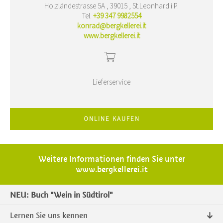
Holzländestrasse 5A , 39015 , St.Leonhard i.P.
Tel.
+39 347 9982554
konrad@bergkellerei.it
www.bergkellerei.it
Lieferservice
ONLINE KAUFEN
Weitere Informationen finden Sie unter
www.bergkellerei.it
NEU: Buch "Wein in Südtirol"
Lernen Sie uns kennen