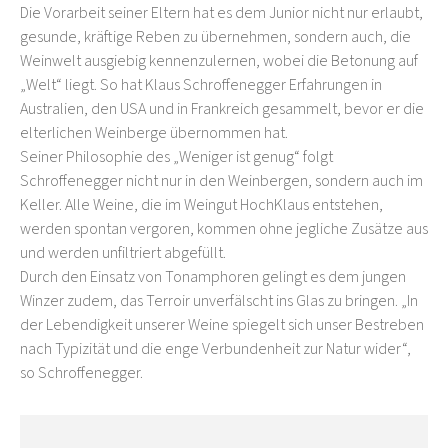
Die Vorarbeit seiner Eltern hat es dem Junior nicht nur erlaubt,
gesunde, kräftige Reben zu übernehmen, sondern auch, die
Weinwelt ausgiebig kennenzulernen, wobei die Betonung auf
„Welt“ liegt. So hat Klaus Schroffenegger Erfahrungen in
Australien, den USA und in Frankreich gesammelt, bevor er die
elterlichen Weinberge übernommen hat.
Seiner Philosophie des „Weniger ist genug“ folgt
Schroffenegger nicht nur in den Weinbergen, sondern auch im
Keller. Alle Weine, die im Weingut HochKlaus entstehen,
werden spontan vergoren, kommen ohne jegliche Zusätze aus
und werden unfiltriert abgefüllt.
Durch den Einsatz von Tonamphoren gelingt es dem jungen
Winzer zudem, das Terroir unverfälscht ins Glas zu bringen. „In
der Lebendigkeit unserer Weine spiegelt sich unser Bestreben
nach Typizität und die enge Verbundenheit zur Natur wider“,
so Schroffenegger.