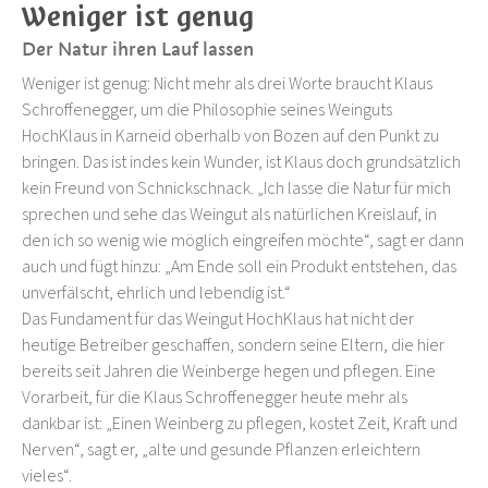
Weniger ist genug
Der Natur ihren Lauf lassen
Weniger ist genug: Nicht mehr als drei Worte braucht Klaus
Schroffenegger, um die Philosophie seines Weinguts
HochKlaus in Karneid oberhalb von Bozen auf den Punkt zu
bringen. Das ist indes kein Wunder, ist Klaus doch grundsätzlich
kein Freund von Schnickschnack. „Ich lasse die Natur für mich
sprechen und sehe das Weingut als natürlichen Kreislauf, in
den ich so wenig wie möglich eingreifen möchte“, sagt er dann
auch und fügt hinzu: „Am Ende soll ein Produkt entstehen, das
unverfälscht, ehrlich und lebendig ist.“
Das Fundament für das Weingut HochKlaus hat nicht der
heutige Betreiber geschaffen, sondern seine Eltern, die hier
bereits seit Jahren die Weinberge hegen und pflegen. Eine
Vorarbeit, für die Klaus Schroffenegger heute mehr als
dankbar ist: „Einen Weinberg zu pflegen, kostet Zeit, Kraft und
Nerven“, sagt er, „alte und gesunde Pflanzen erleichtern
vieles“.