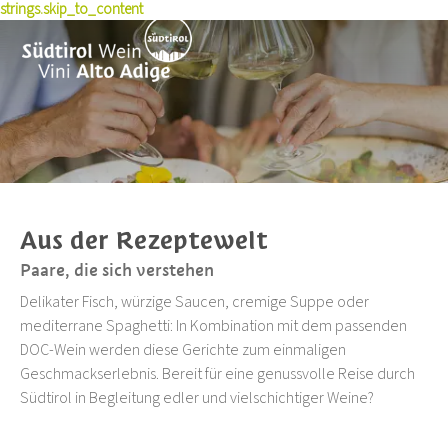
strings.skip_to_content
Geschichte
Erlebnisse
Weinproduzenten
Rotweinsorten
Nachhaltigkeit
Wein kaufen
Wissen & Presse
Wein erleben
Terroir
Pioniere
Weinkulturpreis
Winetales
News
Rezepte
Auszeichnungen
Pressemitteilungen
Veranstaltungen
Weinkarten-Toolbox
Kurse & Seminare
Jahrgänge
Skyalps
Publikationen
Aus der Rezeptewelt
Foto & Video
Paare, die sich verstehen
Jobs
Delikater Fisch, würzige Saucen, cremige Suppe oder
Über uns
mediterrane Spaghetti: In Kombination mit dem passenden
DOC-Wein werden diese Gerichte zum einmaligen
Geschmackserlebnis. Bereit für eine genussvolle Reise durch
Südtirol in Begleitung edler und vielschichtiger Weine?