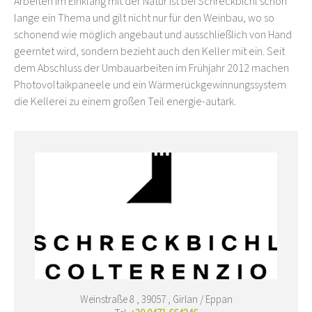
Arbeiten im Einklang mit der Natur ist bei Schreckbichl schon
lange ein Thema und gilt nicht nur für den Weinbau, wo so
schonend wie möglich angebaut und ausschließlich von Hand
geerntet wird, sondern bezieht auch den Keller mit ein. Seit
dem Abschluss der Umbauarbeiten im Frühjahr 2012 machen
Photovoltaikpaneele und ein Wärmerückgewinnungssystem
die Kellerei zu einem großen Teil energie-autark.
Weinstraße 8 , 39057 , Girlan / Eppan