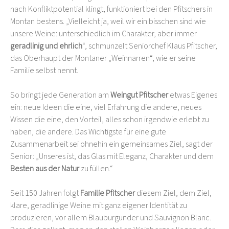
nach Konfliktpotential klingt, funktioniert bei den Pfitschers in
Montan bestens. „Vielleicht ja, weil wir ein bisschen sind wie
unsere Weine: unterschiedlich im Charakter, aber immer
geradlinig und ehrlich
“, schmunzelt Seniorchef Klaus Pfitscher,
das Oberhaupt der Montaner „Weinnarren“, wie er seine
Familie selbst nennt.
So bringt jede Generation am
Weingut Pfitscher
etwas Eigenes
ein: neue Ideen die eine, viel Erfahrung die andere, neues
Wissen die eine, den Vorteil, alles schon irgendwie erlebt zu
haben, die andere. Das Wichtigste für eine gute
Zusammenarbeit sei ohnehin ein gemeinsames Ziel, sagt der
Senior: „Unseres ist, das Glas mit Eleganz, Charakter und dem
Besten aus der Natur
zu füllen.“
Seit 150 Jahren folgt
Familie Pfitscher
diesem Ziel, dem Ziel,
klare, geradlinige Weine mit ganz eigener Identität zu
produzieren, vor allem Blauburgunder und Sauvignon Blanc.