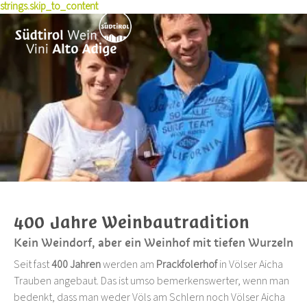
strings.skip_to_content
Geschichte
Erlebnisse
Weinproduzenten
Rotweinsorten
Nachhaltigkeit
Wein kaufen
Wissen & Presse
Wein erleben
Terroir
Pioniere
Weinkulturpreis
Winetales
News
Rezepte
Auszeichnungen
Pressemitteilungen
Veranstaltungen
Weinkarten-Toolbox
Kurse & Seminare
Jahrgänge
Skyalps
Publikationen
Foto & Video
Jobs
Über uns
400 Jahre Weinbautradition
Kein Weindorf, aber ein Weinhof mit tiefen Wurzeln
Seit fast
400 Jahren
werden am
Prackfolerhof
in Völser Aicha
Trauben angebaut. Das ist umso bemerkenswerter, wenn man
bedenkt, dass man weder Völs am Schlern noch Völser Aicha