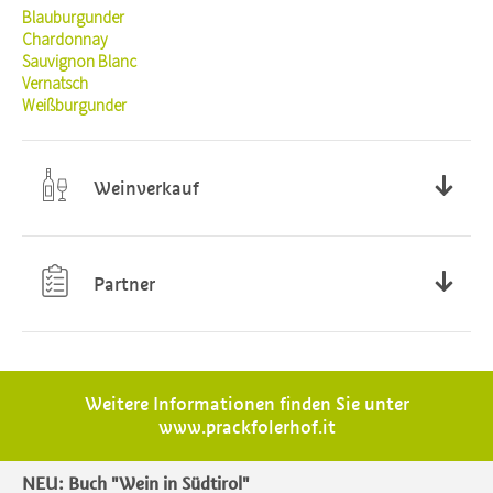
Blauburgunder
Chardonnay
Sauvignon Blanc
Vernatsch
Weißburgunder
Weinverkauf
nach telefonischer Ankündigung Mo bis Sa
8.00 - 18.00Uhr
Partner
Karadarshop
weinraum weinversand
Weindiele - Bozen
Weitere Informationen finden Sie unter
www.prackfolerhof.it
NEU: Buch "Wein in Südtirol"