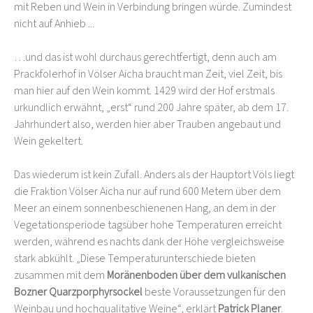
mit Reben und Wein in Verbindung bringen würde. Zumindest
nicht auf Anhieb ...
…und das ist wohl durchaus gerechtfertigt, denn auch am
Prackfolerhof in Völser Aicha braucht man Zeit, viel Zeit, bis
man hier auf den Wein kommt. 1429 wird der Hof erstmals
urkundlich erwähnt, „erst“ rund 200 Jahre später, ab dem 17.
Jahrhundert also, werden hier aber Trauben angebaut und
Wein gekeltert.
Das wiederum ist kein Zufall. Anders als der Hauptort Völs liegt
die Fraktion Völser Aicha nur auf rund 600 Metern über dem
Meer an einem sonnenbeschienenen Hang, an dem in der
Vegetationsperiode tagsüber hohe Temperaturen erreicht
werden, während es nachts dank der Höhe vergleichsweise
stark abkühlt. „Diese Temperaturunterschiede bieten
zusammen mit dem
Moränenboden über dem vulkanischen
Bozner Quarzporphyrsockel
beste Voraussetzungen für den
Weinbau und hochqualitative Weine“, erklärt
Patrick Planer
.