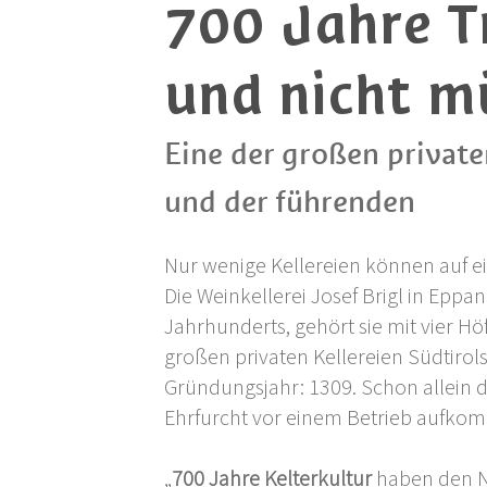
700 Jahre T
und nicht m
Eine der großen private
und der führenden
Nur wenige Kellereien können auf ei
Die Weinkellerei Josef Brigl in Eppa
Jahrhunderts, gehört sie mit vier H
großen privaten Kellereien Südtirol
Gründungsjahr: 1309. Schon allein 
Ehrfurcht vor einem Betrieb aufko
„
700 Jahre Kelterkultur
haben den Na