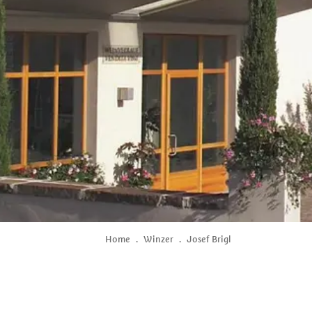
Home
.
Winzer
.
Josef Brigl