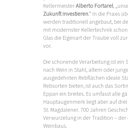
Kellermeister
Alberto Fortarel
, „uns
Zukunft investieren
.“ In die Praxis 
werden traditionell angebaut, bei d
mit modernster Kellertechnik schonen
Glas die Eigenart der Traube voll zu
vor.
Die schonende Verarbeitung ist ein Sc
nach Wein in Stahl, altem oder junge
ausgedehnten Rebflächen ideale Stan
Rebsorten bieten, ist auch das Sortim
Eppan ein breites. Es umfasst alle g
Hauptaugenmerk liegt aber auf drei 
St. Magdalener. 700 Jahren Geschich
Verwurzelung in der Tradition – der 
Weinbaus.