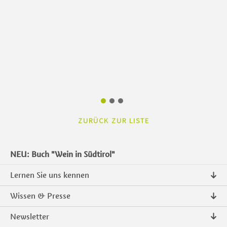
ZURÜCK ZUR LISTE
NEU: Buch "Wein in Südtirol"
Lernen Sie uns kennen
Über uns
Wissen & Presse
Kontakt
Pressemitteilungen
Newsletter
Intranet
Publikationen