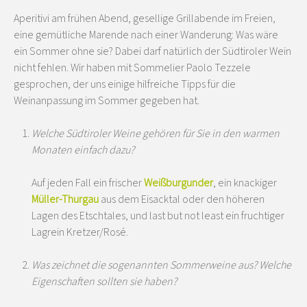
Aperitivi am frühen Abend, gesellige Grillabende im Freien,
eine gemütliche Marende nach einer Wanderung: Was wäre
ein Sommer ohne sie? Dabei darf natürlich der Südtiroler Wein
nicht fehlen. Wir haben mit Sommelier Paolo Tezzele
gesprochen, der uns einige hilfreiche Tipps für die
Weinanpassung im Sommer gegeben hat.
Welche Südtiroler Weine gehören für Sie in den warmen
Monaten einfach dazu?
Auf jeden Fall ein frischer
Weißburgunder
, ein knackiger
Müller-Thurgau
aus dem Eisacktal oder den höheren
Lagen des Etschtales, und last but not least ein fruchtiger
Lagrein Kretzer/Rosé.
Was zeichnet die sogenannten Sommerweine aus? Welche
Eigenschaften sollten sie haben?