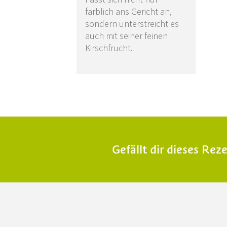
farblich ans Gericht an,
sondern unterstreicht es
auch mit seiner feinen
Kirschfrucht.
Gefällt dir dieses Rez