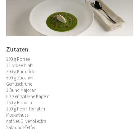
Zutaten
100 g Porree
1 Lorbeerblatt
200 g Kartoffeln
600 g Zucchini
Gemüsebrühe
1 Bund Majoran
60 g entsalzene Kapern
160 g Robiola
100 g Perini-Tomaten
Muskatnuss
natives Olivenöl extra
Salz und Pfeffer