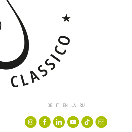
DE
IT
EN
JA
RU