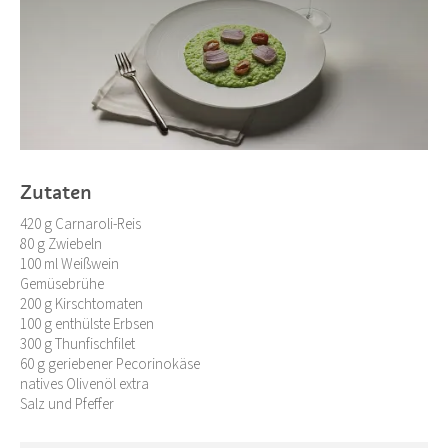
Zutaten
420 g Carnaroli-Reis
80 g Zwiebeln
100 ml Weißwein
Gemüsebrühe
200 g Kirschtomaten
100 g enthülste Erbsen
300 g Thunfischfilet
60 g geriebener Pecorinokäse
natives Olivenöl extra
Salz und Pfeffer