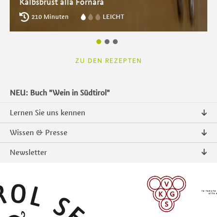
Kalbsbrust alla Fornara
210 Minuten
LEICHT
ZU DEN REZEPTEN
NEU: Buch "Wein in Südtirol"
Lernen Sie uns kennen
Über uns
Wissen & Presse
Kontakt
Pressemitteilungen
Newsletter
Intranet
Publikationen
Südtiroler Qualitätsprodukte
Foto & Video
Anmelden
ANMELDEN