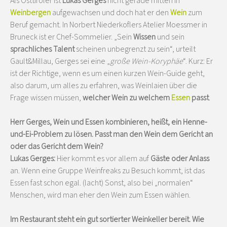
Als Osttiroler ist
Lukas Gerges
nicht gerade mitten in
Weinbergen
aufgewachsen und doch hat er den
Wein
zum
Beruf gemacht. In Norbert Niederkoflers Atelier Moessmer in
Bruneck ist er Chef-Sommelier. „Sein
Wissen
und sein
sprachliches Talent
scheinen unbegrenzt zu sein“, urteilt
Gault&Millau, Gerges sei eine „
große Wein-Koryphäe
“. Kurz: Er
ist der Richtige, wenn es um einen kurzen Wein-Guide geht,
also darum, um alles zu erfahren, was Weinlaien über die
Frage wissen müssen,
welcher Wein zu welchem
Essen
passt
.
Herr Gerges, Wein und Essen kombinieren, heißt, ein Henne-
und-Ei-Problem zu lösen. Passt man den Wein dem Gericht an
oder das Gericht dem Wein?
Lukas Gerges:
Hier kommt es vor allem auf
Gäste oder Anlass
an. Wenn eine Gruppe Weinfreaks zu Besuch kommt, ist das
Essen fast schon egal. (lacht) Sonst, also bei „normalen“
Menschen, wird man eher den Wein zum Essen wählen.
Im Restaurant steht ein gut sortierter Weinkeller bereit. Wie