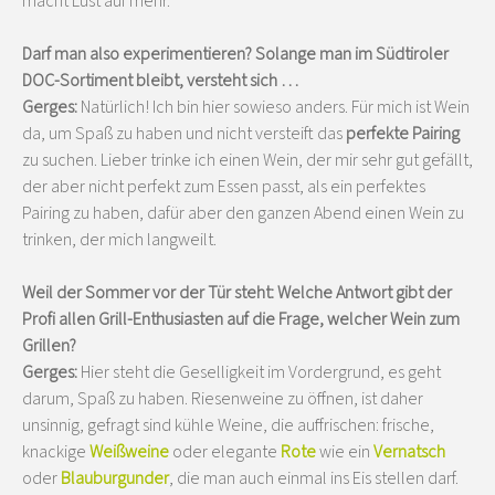
macht Lust auf mehr.
Darf man also experimentieren? Solange man im Südtiroler
DOC-Sortiment bleibt, versteht sich …
Gerges:
Natürlich! Ich bin hier sowieso anders. Für mich ist Wein
da, um Spaß zu haben und nicht versteift das
perfekte Pairing
zu suchen. Lieber trinke ich einen Wein, der mir sehr gut gefällt,
der aber nicht perfekt zum Essen passt, als ein perfektes
Pairing zu haben, dafür aber den ganzen Abend einen Wein zu
trinken, der mich langweilt.
Weil der Sommer vor der Tür steht: Welche Antwort gibt der
Profi allen Grill-Enthusiasten auf die Frage, welcher Wein zum
Grillen?
Gerges:
Hier steht die Geselligkeit im Vordergrund, es geht
darum, Spaß zu haben. Riesenweine zu öffnen, ist daher
unsinnig, gefragt sind kühle Weine, die auffrischen: frische,
knackige
Weißweine
oder elegante
Rote
wie ein
Vernatsch
oder
Blauburgunder
, die man auch einmal ins Eis stellen darf.