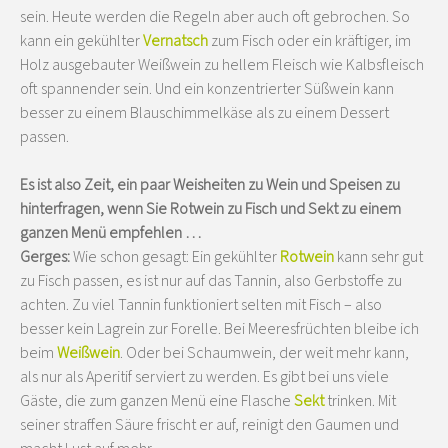
sein. Heute werden die Regeln aber auch oft gebrochen. So
kann ein gekühlter
Vernatsch
zum Fisch oder ein kräftiger, im
Holz ausgebauter Weißwein zu hellem Fleisch wie Kalbsfleisch
oft spannender sein. Und ein konzentrierter Süßwein kann
besser zu einem Blauschimmelkäse als zu einem Dessert
passen.
Es ist also Zeit, ein paar Weisheiten zu Wein und Speisen zu
hinterfragen, wenn Sie Rotwein zu Fisch und Sekt zu einem
ganzen Menü empfehlen …
Gerges:
Wie schon gesagt: Ein gekühlter
Rotwein
kann sehr gut
zu Fisch passen, es ist nur auf das Tannin, also Gerbstoffe zu
achten. Zu viel Tannin funktioniert selten mit Fisch – also
besser kein Lagrein zur Forelle. Bei Meeresfrüchten bleibe ich
beim
Weißwein
. Oder bei Schaumwein, der weit mehr kann,
als nur als Aperitif serviert zu werden. Es gibt bei uns viele
Gäste, die zum ganzen Menü eine Flasche
Sekt
trinken. Mit
seiner straffen Säure frischt er auf, reinigt den Gaumen und