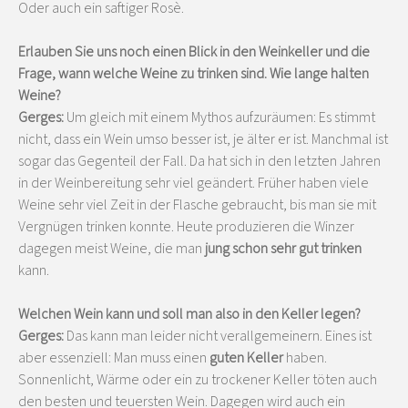
Oder auch ein saftiger Rosè.
Erlauben Sie uns noch einen Blick in den Weinkeller und die
Frage, wann welche Weine zu trinken sind. Wie lange halten
Weine?
Gerges:
Um gleich mit einem Mythos aufzuräumen: Es stimmt
nicht, dass ein Wein umso besser ist, je älter er ist. Manchmal ist
sogar das Gegenteil der Fall. Da hat sich in den letzten Jahren
in der Weinbereitung sehr viel geändert. Früher haben viele
Weine sehr viel Zeit in der Flasche gebraucht, bis man sie mit
Vergnügen trinken konnte. Heute produzieren die Winzer
dagegen meist Weine, die man
jung schon sehr gut trinken
kann.
Welchen Wein kann und soll man also in den Keller legen?
Gerges:
Das kann man leider nicht verallgemeinern. Eines ist
aber essenziell: Man muss einen
guten Keller
haben.
Sonnenlicht, Wärme oder ein zu trockener Keller töten auch
den besten und teuersten Wein. Dagegen wird auch ein