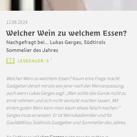
12.06.2024
Welcher Wein zu welchem Essen?
Nachgefragt bei… Lukas Gerges, Südtirols
Sommelier des Jahres
LESEDAUER: 5 '
Welcher Wein zu welchem Essen? Kaum eine Frage macht
Gastgeber derart nervös wie jene nach der Weinanpassung,
auch wenn Lukas Gerges sagt: „Man sollte das Ganze nicht zu
ernst nehmen und sich nicht verrückt machen lassen. Mit
einem guten Wein kann man kaum etwas falsch machen.“
Gerges muss es wissen: Er ist Weinakademiker und für
Gault&Millau Südtirols Gastgeber und Sommelier des Jahres.