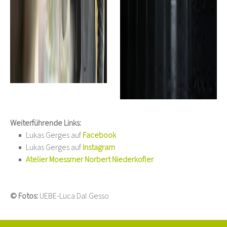
Weiterführende Links:
Lukas Gerges auf
Facebook
Lukas Gerges auf
Instagram
Atelier Moessmer Norbert Niederkofler
© Fotos:
UEBE-Luca Dal Gesso