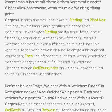
kommt man zuhause mit einem kleinen Sortiment zurecht?
Gibt es Alleskönnerweine, wenn es um die Weinbegleitung
geht?
Gerges:
Für mich sind das Schaumwein,
Riesling
und
Pinot Noir
.
Mit Schaumwein kann man eigentlich ein ganzes Menü
begleiten. Ein knackiger
Riesling
passt auch zu fast allem: zu
frischem, aber auch zu kräftigem bzw. fettigem Essen als
Kontrast, der den Gaumen auffrischt und reinigt. Pinot Noir
kann mit Fleisch von Schwein bis Rind, leicht gekühlt auch mit
Vorspeisen,
Fisch
und oft sogar mit Desserts, wenn Schokolade
oder rotfruchtige, nicht zu süße Desserts im Spiel sind.
Übrigens ist auch
Weißburgunder
ein kleiner Alleskönner und
sollte im Kühlschrank bereitstehen.
Darf man bei der Frage „Welcher Wein zu welchem Essen?“ in
Kategorien denken? Also: Welcher Wein passt zu Fisch oder
welcher Wein passt zu Fleisch? Und welcher Wein als Aperitif?
Gerges:
Natürlich gibt es Standards, ein Sekt als Aperitif,
Weißwein
zu Fisch und
Rotwein
zu Fleisch wird kaum ein Fehler