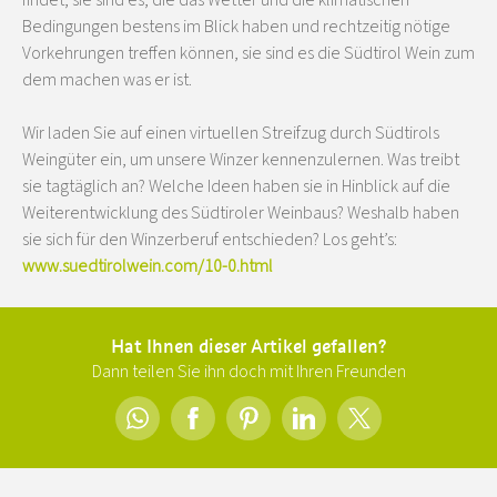
Bedingungen bestens im Blick haben und rechtzeitig nötige
Vorkehrungen treffen können, sie sind es die Südtirol Wein zum
dem machen was er ist.
Wir laden Sie auf einen virtuellen Streifzug durch Südtirols
Weingüter ein, um unsere Winzer kennenzulernen. Was treibt
sie tagtäglich an? Welche Ideen haben sie in Hinblick auf die
Weiterentwicklung des Südtiroler Weinbaus? Weshalb haben
sie sich für den Winzerberuf entschieden? Los geht’s:
www.suedtirolwein.com/10-0.html
Hat Ihnen dieser Artikel gefallen?
Dann teilen Sie ihn doch mit Ihren Freunden