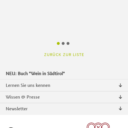
ZURÜCK ZUR LISTE
NEU: Buch "Wein in Südtirol"
Lernen Sie uns kennen
Über uns
Wissen & Presse
Kontakt
Pressemitteilungen
Newsletter
Intranet
Publikationen
Südtiroler Qualitätsprodukte
Foto & Video
Anmelden
ANMELDEN