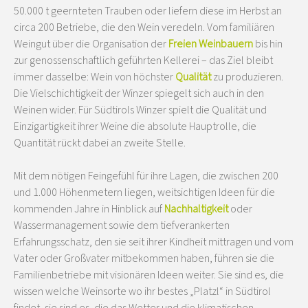
50.000 t geernteten Trauben oder liefern diese im Herbst an
circa 200 Betriebe, die den Wein veredeln. Vom familiären
Weingut über die Organisation der
Freien Weinbauern
bis hin
zur genossenschaftlich geführten Kellerei – das Ziel bleibt
immer dasselbe: Wein von höchster
Qualität
zu produzieren.
Die Vielschichtigkeit der Winzer spiegelt sich auch in den
Weinen wider. Für Südtirols Winzer spielt die Qualität und
Einzigartigkeit ihrer Weine die absolute Hauptrolle, die
Quantität rückt dabei an zweite Stelle.
Mit dem nötigen Feingefühl für ihre Lagen, die zwischen 200
und 1.000 Höhenmetern liegen, weitsichtigen Ideen für die
kommenden Jahre in Hinblick auf
Nachhaltigkeit
oder
Wassermanagement sowie dem tiefverankerten
Erfahrungsschatz, den sie seit ihrer Kindheit mittragen und vom
Vater oder Großvater mitbekommen haben, führen sie die
Familienbetriebe mit visionären Ideen weiter. Sie sind es, die
wissen welche Weinsorte wo ihr bestes „Platzl“ in Südtirol
findet, sie sind es, die das Wetter und die klimatischen