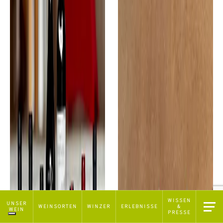
WISSEN
Hinweis bei Erhebung
UNSER
WEINSORTEN
WINZER
ERLEBNISSE
&
WEIN
PRESSE