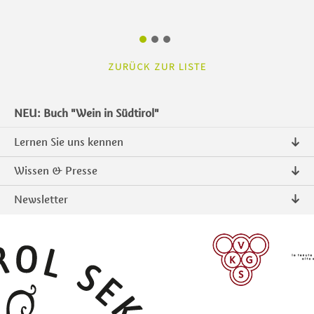
ZURÜCK ZUR LISTE
NEU: Buch "Wein in Südtirol"
Lernen Sie uns kennen
Über uns
Wissen & Presse
Kontakt
Pressemitteilungen
Newsletter
Intranet
Publikationen
Südtiroler Qualitätsprodukte
Foto & Video
Anmelden
ANMELDEN