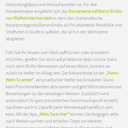
Verkostungstipps und Verkaufspunkte vor. Für alle
Krimiliebhaber empfiehlt sich die
Romanserie mit Baron Emilio
von Ritzfeld-Hechenstein
in dem der charismatische
Hauptprotagonist Baron Emilio als Privatdetektiv Mordfälle und
Straftaten in Südtirol aufklärt, die sich in der Weinszene
abspielen.
Falls Sie Ihr Wissen zum Wein auffrischen oder erweitern
möchten, greifen Sie doch auf praktische Apps zurück. Ganz
nach dem Motto Weinwissen auf einen Wisch, können sie
nützliche Helfer im Alltag sein. Die bekannteste ist der
„Vivino-
Wein-Scanner“
, ein praktischer Helfer bei Einkäufen. Vivino
kann Flaschenetiketten abscannen und gibt Informationen und
Bewertungen zu den jeweiligen Weinen. Zusätzlich wird
automatisch Ihr ganz persönliches Geschmacksprofil erstellt,
das Ihnen auch in Zukunft beim Weineinkauf behilflich sein
kann. Mit der App
„Wein Searcher“
können Sie hingegen aktiv
nach Weinen suchen und erhalten Tipps zur idealen
Weinanpassung sowie Informationen zu Produzenten und