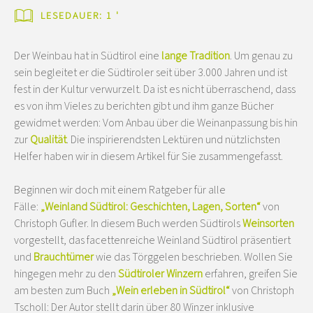
LESEDAUER: 1 '
Der Weinbau hat in Südtirol eine
lange Tradition
. Um genau zu
sein begleitet er die Südtiroler seit über 3.000 Jahren und ist
fest in der Kultur verwurzelt. Da ist es nicht überraschend, dass
es von ihm Vieles zu berichten gibt und ihm ganze Bücher
gewidmet werden: Vom Anbau über die Weinanpassung bis hin
zur
Qualität
. Die inspirierendsten Lektüren und nützlichsten
Helfer haben wir in diesem Artikel für Sie zusammengefasst.
Beginnen wir doch mit einem Ratgeber für alle
Fälle:
„Weinland Südtirol: Geschichten, Lagen, Sorten“
von
Christoph Gufler. In diesem Buch werden Südtirols
Weinsorten
vorgestellt, das facettenreiche Weinland Südtirol präsentiert
und
Brauchtümer
wie das Törggelen beschrieben. Wollen Sie
hingegen mehr zu den
Südtiroler Winzern
erfahren, greifen Sie
am besten zum Buch
„Wein erleben in Südtirol“
von Christoph
Tscholl: Der Autor stellt darin über 80 Winzer inklusive