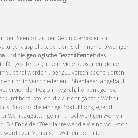
n den Seen bis zu den Gebirgsterrassen - in
es Naturschauspiel ab, bei dem sich innerhalb weniger
ma
und die
geologische Beschaffenheit
des
ielfältiges Terroir, in dem viele Rebsorten ideale
n Südtirol werden über 200 verschiedene Sorten
Böden und in verschiedenen Höhenlagen angebaut.
nkellereien der Region möglich, hervorragende
kunft herzustellen, die auf der ganzen Welt für
ch ist Südtirol die einzige Produktionsgegend
m der Weinbaugattungen mit hochwertigen Weinen
o. Bis Ende der 70er Jahre war die Weinproduktion
nd wurde von Vernatsch-Weinen dominiert.