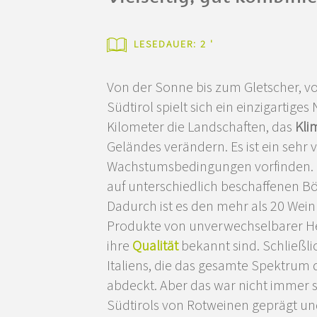
LESEDAUER: 2 '
Von der Sonne bis zum Gletscher, vo
Südtirol spielt sich ein einzigartig
Kilometer die Landschaften, das
Kli
Geländes verändern. Es ist ein sehr v
Wachstumsbedingungen vorfinden. I
auf unterschiedlich beschaffenen 
Dadurch ist es den mehr als 20 Wei
Produkte von unverwechselbarer Her
ihre
Qualität
bekannt sind. Schließli
Italiens, die das gesamte Spektru
abdeckt. Aber das war nicht immer s
Südtirols von Rotweinen geprägt u