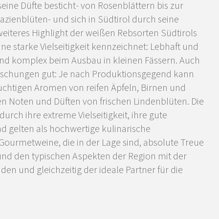
seine Düfte besticht- von Rosenblättern bis zur
kazienblüten- und sich in Südtirol durch seine
weiteres Highlight der weißen Rebsorten Südtirols
eine starke Vielseitigkeit kennzeichnet: Lebhaft und
 und komplex beim Ausbau in kleinen Fässern. Auch
aschungen gut: Je nach Produktionsgegend kann
fruchtigen Aromen von reifen Äpfeln, Birnen und
hen Noten und Düften von frischen Lindenblüten. Die
durch ihre extreme Vielseitigkeit, ihre gute
 gelten als hochwertige kulinarische
Gourmetweine, die in der Lage sind, absolute Treue
und den typischen Aspekten der Region mit der
den und gleichzeitig der ideale Partner für die