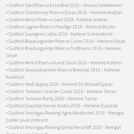
• Südtirol Sekt Riserva Extra Brut 2015 – Arunda Sektkellerei
• Südtirol Chardonnay Riserva Doran 2018 – Kellerei Andrian
• Südtirol Merlot Riserva Gant 2018 - Kellerei Andrian
• Südtirol Lagrein Riserva Prestige 2019 – Kellerei Bozen
• Südtirol Sauvignon Lafóa 2019 - Kellerei Schreckbichl
• Südtirol Blauburgunder Riserva Curlan 2018 – Kellerei Girlan
• Südtirol Blauburgunder Riserva Trattmann 2018 – Kellerei
Girlan
• Südtirol Merlot Riserva Kunst.Stück 2018 – Kellerei Kaltern
• Südtirol Gewürztraminer Riserva Brenntal 2019 – Kellerei
Kurtatsch
• Südtirol Weiß Appius 2016 - Kellerei St. Michael Eppan
• Südtirol Terlaner I Grande Cuvée 2018 – Kellerei Terlan
• Südtirol Terlaner Rarity 2008 – Kellerei Terlan
• Südtirol Eisacktal Kerner Aristos 2020 – Kellerei Eisacktal
• Südtirol Vinschgau Riesling Vigna Windbichel 2019 - Weingut
Castel Juval Unterortl
• Südtirol Vinschgau Riesling Gletscherschliff 2020 - Weingut