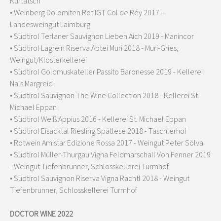
Kurtatsch
• Weinberg Dolomiten Rot IGT Col de Réy 2017 –
Landesweingut Laimburg
• Südtirol Terlaner Sauvignon Lieben Aich 2019 - Manincor
• Südtirol Lagrein Riserva Abtei Muri 2018 - Muri-Gries,
Weingut/Klosterkellerei
• Südtirol Goldmuskateller Passito Baronesse 2019 - Kellerei
Nals Margreid
• Südtirol Sauvignon The Wine Collection 2018 - Kellerei St.
Michael Eppan
• Südtirol Weiß Appius 2016 - Kellerei St. Michael Eppan
• Südtirol Eisacktal Riesling Spätlese 2018 - Taschlerhof
• Rotwein Amistar Edizione Rossa 2017 - Weingut Peter Sölva
• Südtirol Müller-Thurgau Vigna Feldmarschall Von Fenner 2019
- Weingut Tiefenbrunner, Schlosskellerei Turmhof
• Südtirol Sauvignon Riserva Vigna Rachtl 2018 - Weingut
Tiefenbrunner, Schlosskellerei Turmhof
DOCTOR WINE 2022