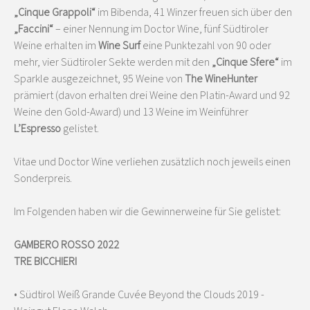
„Cinque Grappoli“
im Bibenda, 41 Winzer freuen sich über den
„Faccini“
– einer Nennung im Doctor Wine, fünf Südtiroler
Weine erhalten im
Wine Surf
eine Punktezahl von 90 oder
mehr, vier Südtiroler Sekte werden mit den
„Cinque Sfere“
im
Sparkle ausgezeichnet, 95 Weine von
The WineHunter
prämiert (davon erhalten drei Weine den Platin-Award und 92
Weine den Gold-Award) und 13 Weine im Weinführer
L’Espresso
gelistet.
Vitae und Doctor Wine verliehen zusätzlich noch jeweils einen
Sonderpreis.
Im Folgenden haben wir die Gewinnerweine für Sie gelistet:
GAMBERO ROSSO 2022
TRE BICCHIERI
• Südtirol Weiß Grande Cuvée Beyond the Clouds 2019 -