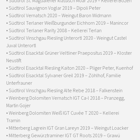
• Südtirol St. Magdalener klassisch Moar 2019 – Kellerei Bozen
• Südtirol Sauvignon Voglar 2019 – Dipoli Peter
• Südtirol Vernatsch 2020 – Weingut Baron Widmann
• Südtirol Terlaner Weißburgunder Eichhorn 2019 – Manincor
• Südtirol Terlaner Rarity 2008 – Kellerei Terlan
• Südtirol Vinschgau Riesling Unterortl 2020 - Weingut Castel
Juval Unterortl
• Südtirol Eisacktal Grüner Veltliner Praepositus 2019 – Kloster
Neustift
• Südtirol Eisacktal Riesling Kaiton 2020 – Pliger Peter, Kuenhof
• Südtirol Eisacktal Sylvaner Greil 2019 – Zöhlhof, Familie
Unterfrauner
• Südtirol Vinschgau Riesling Alte Rebe 2018 – Falkenstein
• Weinberg Dolomiten Vernatsch IGT Ca-l 2018 – Pranzegg,
Martin Gojer
• Weinberg Dolomiten Weiß IGT Cuvée T 2020 – Kellerei
Tramin
• Mitterberg Lagrein IGT Gran Lareyn 2019 – Weingut Loacker
• Mitterberg Gewürztraminer IGT GT Roots 2019 – Grawü