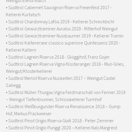
Weingut Elena Walch
• Südtirol Cabernet Sauvignon Riserva Freienfeld 2017 -
Kellerei Kurtatsch
• Südtirol Chardonnay Lafóa 2019 - Kellerei Schreckbichl
• Südtirol Gewürztraminer Auratus 2020 - Ritterhof Weingut
• Südtirol Gewürztraminer Nussbaumer 2019 - Kellerei Tramin
• Südtirol Kalterersee classico superiore Quintessenz 2020 -
Kellerei Kaltern
• Südtirol Lagrein Riserva 2018 - Glögglhof, Franz Gojer
• Südtirol Lagrein Riserva Vigna Klosteranger 2016 - Muri-Gries,
Weingut/Klosterkellerei
• Südtirol Merlot Riserva Nussleiten 2017 – Weingut Castel
Sallegg
• Südtirol Müller-Thurgau Vigna Feldmarschall von Fenner 2019
– Weingut Tiefenbrunner, Schlosskellerei Turmhof
• Südtirol Weißburgunder Riserva Renaissance 2018 – Gump
Hof, Markus Prackwieser
• Südtirol Pinot Grigio Riserva Giatl 2018 - Peter Zemmer
• Südtirol Pinot Grigio Punggl 2020 – Kellerei Nals Margreid