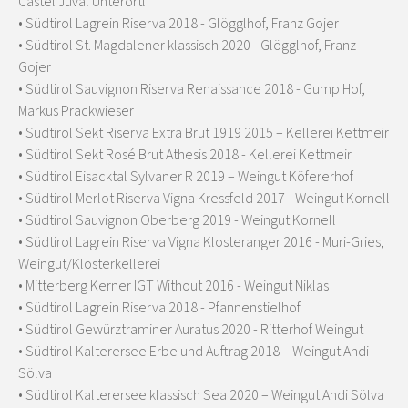
Castel Juval Unterortl
• Südtirol Lagrein Riserva 2018 - Glögglhof, Franz Gojer
• Südtirol St. Magdalener klassisch 2020 - Glögglhof, Franz
Gojer
• Südtirol Sauvignon Riserva Renaissance 2018 - Gump Hof,
Markus Prackwieser
• Südtirol Sekt Riserva Extra Brut 1919 2015 – Kellerei Kettmeir
• Südtirol Sekt Rosé Brut Athesis 2018 - Kellerei Kettmeir
• Südtirol Eisacktal Sylvaner R 2019 – Weingut Köfererhof
• Südtirol Merlot Riserva Vigna Kressfeld 2017 - Weingut Kornell
• Südtirol Sauvignon Oberberg 2019 - Weingut Kornell
• Südtirol Lagrein Riserva Vigna Klosteranger 2016 - Muri-Gries,
Weingut/Klosterkellerei
• Mitterberg Kerner IGT Without 2016 - Weingut Niklas
• Südtirol Lagrein Riserva 2018 - Pfannenstielhof
• Südtirol Gewürztraminer Auratus 2020 - Ritterhof Weingut
• Südtirol Kalterersee Erbe und Auftrag 2018 – Weingut Andi
Sölva
• Südtirol Kalterersee klassisch Sea 2020 – Weingut Andi Sölva