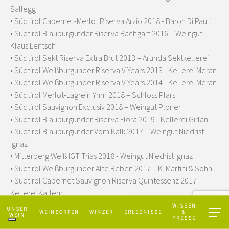
Sallegg
• Südtirol Cabernet-Merlot Riserva Arzio 2018 - Baron Di Pauli
• Südtirol Blauburgunder Riserva Bachgart 2016 – Weingut
Klaus Lentsch
• Südtirol Sekt Riserva Extra Brut 2013 – Arunda Sektkellerei
• Südtirol Weißburgunder Riserva V Years 2013 - Kellerei Meran
• Südtirol Weißburgunder Riserva V Years 2014 - Kellerei Meran
• Südtirol Merlot-Lagrein Yhrn 2018 – Schloss Plars
• Südtirol Sauvignon Exclusiv 2018 – Weingut Ploner
• Südtirol Blauburgunder Riserva Flora 2019 - Kellerei Girlan
• Südtirol Blauburgunder Vom Kalk 2017 – Weingut Niedrist
Ignaz
• Mitterberg Weiß IGT Trias 2018 - Weingut Niedrist Ignaz
• Südtirol Weißburgunder Alte Reben 2017 – K. Martini & Sohn
• Südtirol Cabernet Sauvignon Riserva Quintessenz 2017 -
Kellerei Kaltern
• Südtirol Cabernet Sauvignon Riserva Quintessenz 2018 -
WISSEN
Hinweis bei Erhebung
UNSER
WEINSORTEN
WINZER
ERLEBNISSE
&
WEIN
Kellerei Kaltern
PRESSE