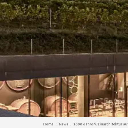
Home
.
News
.
1000 Jahre Weinarchitektur auf