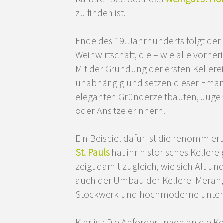
zu finden ist.
Ende des 19. Jahrhunderts folgt der
Weinwirtschaft, die – wie alle vorhe
Mit der Gründung der ersten Keller
unabhängig und setzen dieser Eman
eleganten Gründerzeitbauten, Jugen
oder Ansitze erinnern.
Ein Beispiel dafür ist die renommier
St. Pauls
hat ihr historisches Keller
zeigt damit zugleich, wie sich Alt un
auch der Umbau der Kellerei Meran, 
Stockwerk und hochmoderne unterir
Klar ist: Die Anforderungen an die K