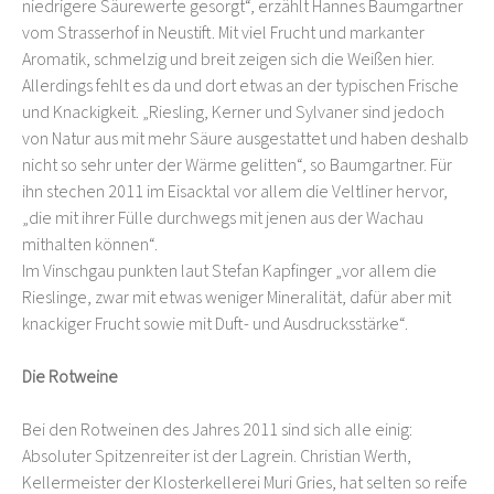
niedrigere Säurewerte gesorgt“, erzählt Hannes Baumgartner
vom Strasserhof in Neustift. Mit viel Frucht und markanter
Aromatik, schmelzig und breit zeigen sich die Weißen hier.
Allerdings fehlt es da und dort etwas an der typischen Frische
und Knackigkeit. „Riesling, Kerner und Sylvaner sind jedoch
von Natur aus mit mehr Säure ausgestattet und haben deshalb
nicht so sehr unter der Wärme gelitten“, so Baumgartner. Für
ihn stechen 2011 im Eisacktal vor allem die Veltliner hervor,
„die mit ihrer Fülle durchwegs mit jenen aus der Wachau
mithalten können“.
Im Vinschgau punkten laut Stefan Kapfinger „vor allem die
Rieslinge, zwar mit etwas weniger Mineralität, dafür aber mit
knackiger Frucht sowie mit Duft- und Ausdrucksstärke“.
Die Rotweine
Bei den Rotweinen des Jahres 2011 sind sich alle einig:
Absoluter Spitzenreiter ist der Lagrein. Christian Werth,
Kellermeister der Klosterkellerei Muri Gries, hat selten so reife