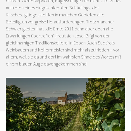
einfach. Wetterkapriolen, Hagelschläge und nicht zuletzt das
Auftreten eines eingeschleppten Schädlings, der
Kirschessigfliege, stellten in manchen Gebieten alle
Beteiligten vor große Herausforderungen. Trotz mancher
Schwierigkeiten hat „die Ernte 2011 dann aber doch alle
Erwartungen übertroffen“, freut sich Josef Brigl von der
gleichnamigen Traditionskellerei in Eppan. Auch Südtirols
Weinbauern und Kellermeister sind mehr als zufrieden – vor
allem, weil sie da und dort im wahrsten Sinne des Wortes mit
einem blauen Auge davongekommen sind.