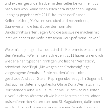
und extrem gesunde Trauben in den Keller bekommen. „Es
hat bisher wohl kaum einen solch herausragenden Lagrein-
Jahrgang gegeben wie 2011“, freut sich der Bozner
Kellermeister: „Die Weine sind dicht und konzentriert, mit
Säurewerten, die leicht über den normalen
Durchschnittswerten liegen. Und die Basisweine machen mit
ihrer Weichheit und Reife jetzt schon viel Spaß beim Trinken“.
Wo es nicht gehagelt hat, dort sind die Kellermeister auch mit
den Vernatsch-Weinen sehr zufrieden. „2011 haben wir endlich
wieder einen typischen, trinkigen und frischen Vernatsch“,
schwärmt Josef Brigl. „Die wegen der Kirschessigfliege
vorgezogene Vernatsch-Ernte hat den Weinen nicht
geschadet“, ist auch Stefan Kapfinger überzeugt. Im Gegenteil.
Und auch im Unterland gibt es für Otmar Donà „Vernatsch mit
leuchtender Farbe, viel Säure und viel Frucht – so wie selten
zuvor“. Nicht so körperreich wie in den letzten beiden Jahren
präsentieren sich Kalterersee und St. Magdalener, dafür aber
sehr fruchtig und trinkig – eben so, wie ein Vernatsch sein soll.