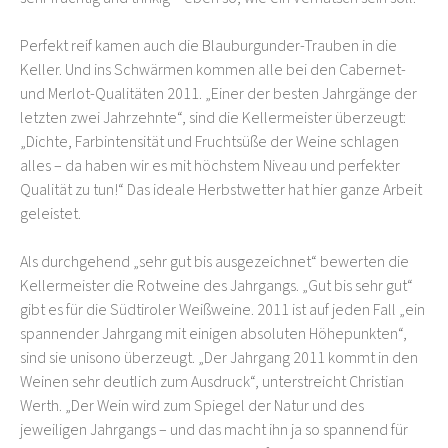
Perfekt reif kamen auch die Blauburgunder-Trauben in die
Keller. Und ins Schwärmen kommen alle bei den Cabernet-
und Merlot-Qualitäten 2011. „Einer der besten Jahrgänge der
letzten zwei Jahrzehnte“, sind die Kellermeister überzeugt:
„Dichte, Farbintensität und Fruchtsüße der Weine schlagen
alles – da haben wir es mit höchstem Niveau und perfekter
Qualität zu tun!“ Das ideale Herbstwetter hat hier ganze Arbeit
geleistet.
Als durchgehend „sehr gut bis ausgezeichnet“ bewerten die
Kellermeister die Rotweine des Jahrgangs. „Gut bis sehr gut“
gibt es für die Südtiroler Weißweine. 2011 ist auf jeden Fall „ein
spannender Jahrgang mit einigen absoluten Höhepunkten“,
sind sie unisono überzeugt. „Der Jahrgang 2011 kommt in den
Weinen sehr deutlich zum Ausdruck“, unterstreicht Christian
Werth. „Der Wein wird zum Spiegel der Natur und des
jeweiligen Jahrgangs – und das macht ihn ja so spannend für