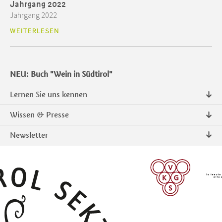
Jahrgang 2022
Jahrgang 2022
WEITERLESEN
NEU: Buch "Wein in Südtirol"
Lernen Sie uns kennen
Über uns
Wissen & Presse
Kontakt
Pressemitteilungen
Newsletter
Intranet
Publikationen
Südtiroler Qualitätsprodukte
Foto & Video
Anmelden
ANMELDEN