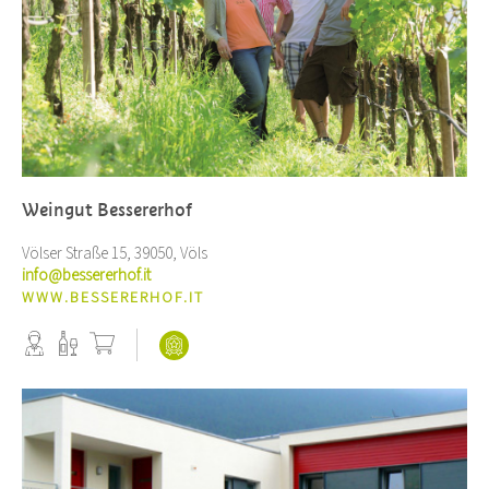
Weingut Bessererhof
Völser Straße 15, 39050, Völs
info@bessererhof.it
WWW.BESSERERHOF.IT