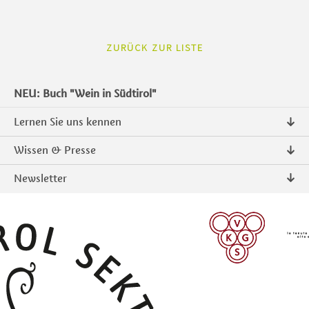
ZURÜCK ZUR LISTE
NEU: Buch "Wein in Südtirol"
Lernen Sie uns kennen
Über uns
Wissen & Presse
Kontakt
Pressemitteilungen
Newsletter
Intranet
Publikationen
Südtiroler Qualitätsprodukte
Foto & Video
Anmelden
ANMELDEN