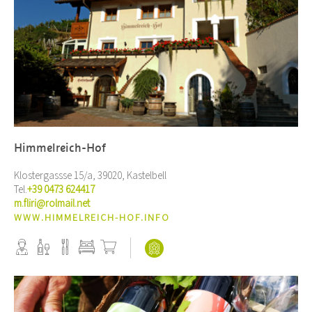
Himmelreich-Hof
Klostergassse 15/a, 39020, Kastelbell
Tel.
+39 0473 624417
m.fliri@rolmail.net
WWW.HIMMELREICH-HOF.INFO