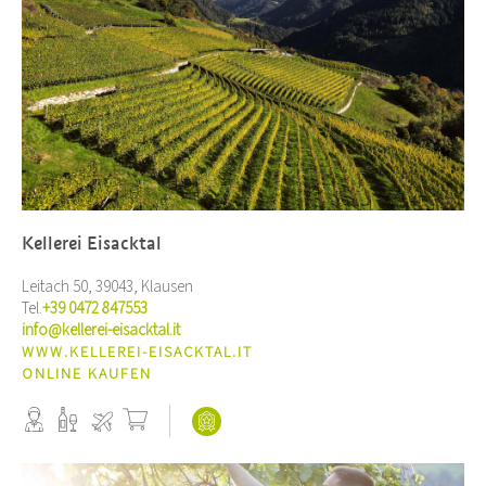
Kellerei Eisacktal
Leitach 50, 39043, Klausen
Tel.
+39 0472 847553
info@kellerei-eisacktal.it
WWW.KELLEREI-EISACKTAL.IT
ONLINE KAUFEN