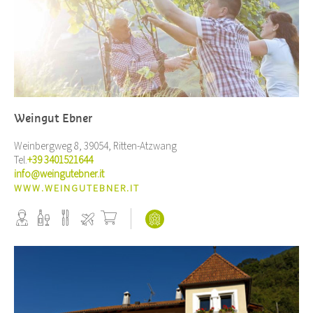
Weingut Ebner
Weinbergweg 8, 39054, Ritten-Atzwang
Tel.
+39 3401521644
info@weingutebner.it
WWW.WEINGUTEBNER.IT