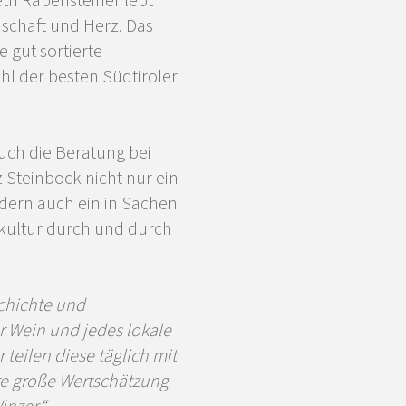
th Rabensteiner lebt
nschaft und Herz. Das
e gut sortierte
hl der besten Südtiroler
uch die Beratung bei
 Steinbock nicht nur ein
dern auch ein in Sachen
kultur durch und durch
chichte und
er Wein und jedes lokale
 teilen diese täglich mit
re große Wertschätzung