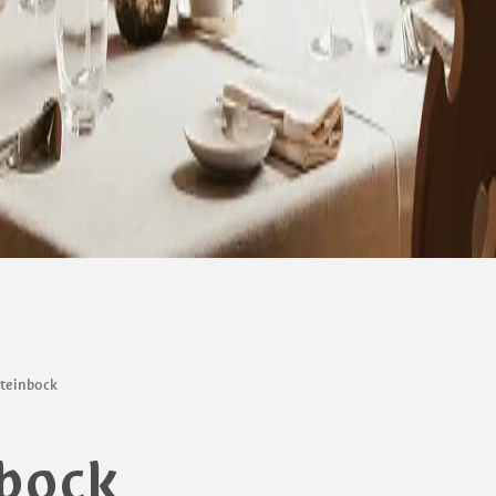
Steinbock
nbock