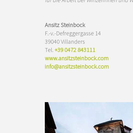
für die Arbeit der Winzerinnen und W
Ansitz Steinbock
F.-v.-Defreggergasse 14
39040 Villanders
Tel.
+39 0472 843111
www.ansitzsteinbock.com
info@ansitzsteinbock.com