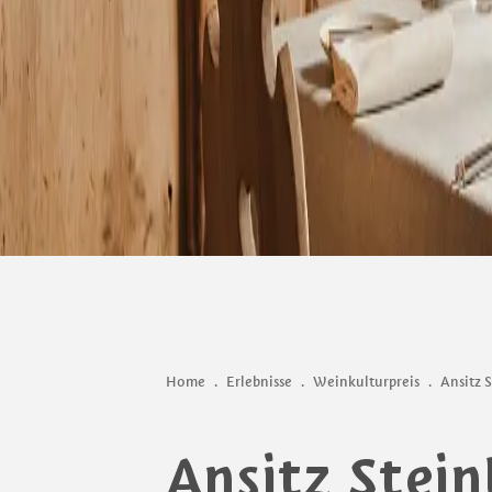
Home
.
Erlebnisse
.
Weinkulturpreis
.
Ansitz 
Ansitz Stei