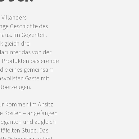
 Villanders
ange Geschichte des
haus. Im Gegenteil.
k gleich drei
darunter das von der
en Produkten basierende
h, die eines gemeinsam
svollsten Gäste mit
überzeugen.
tur kommen im Ansitz
ihre Kosten – angefangen
leganten und zugleich
täfelten Stube. Das