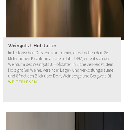
Weingut J. Hofstätter
Im historischen Ortskern von Tramin, direkt neben dem 86
Meter hohen Kirchturm aus dem Jahr 1492, erhebt sich der
Weinturm des Weinguts J. Hofstätter. In Eiche verkleidet, dem
Holz großer Weine, vereint er Lager- und Verkostungsräume
und öffnet den Blick über Dorf, Weinberge und Bergwelt. Die
Vinothek liegt im Fels, ein architektonisches Statement aus
WEITERLESEN
Ruhe, Material und Präzision. Darüber befinden sich der
Gewürztraminer-Schauweingarten und eine Terrasse für
Degustationen mit Aussicht.