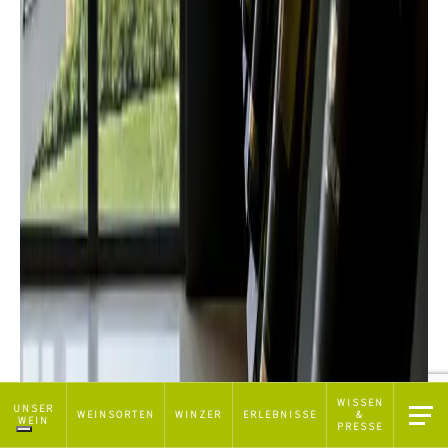
WISSEN
Hinweis bei Erhebung
UNSER
WEINSORTEN
WINZER
ERLEBNISSE
&
WEIN
PRESSE